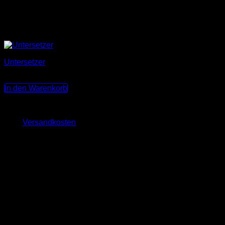
Untersetzer
3,50
€
In den Warenkorb
Keine MwSt., da Kleinunternehmer nach §19 (1) UStG.
zzgl.
Versandkosten
Lieferzeit:
3-10 Werktage