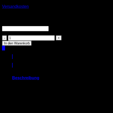
Keine MwSt., da Kleinunternehmer nach §19 (1) UStG.
zzgl.
Versandkosten
Lieferzeit:
3-10 Werktage
Gib hier deinen Wunschtext ein!
(optional)
Weihnachtskugel
personalisiert
In den Warenkorb
Menge
Beschreibung
Personalisierte Weihnachtskugeln sind eine wunderbare
Möglichkeit, deinen Weihnachtsbaum zu schmücken oder
ein einzigartiges Geschenk zu gestalten.
Material: Die Kugeln bestehen aus Glas und sind von hoher
Qualität.
Personalisierung: Gib den gewünschten Namen oder Spruch