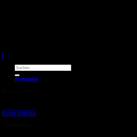
Copyright 2026 ©
Sunshine Creativ Shop
Suchen
nach:
Anmelden
Registrieren
Du hast kein Konto? Erstelle eines!
Konto erstellen
Anmelden
Benutzername oder E-Mail-Adresse
*