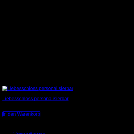
Liebesschloss personalisierbar
22,00
€
In den Warenkorb
Keine MwSt., da Kleinunternehmer nach §19 (1) UStG.