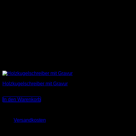
Holzkugelschreiber mit Gravur
8,00
€
In den Warenkorb
Keine MwSt., da Kleinunternehmer nach §19 (1) UStG.
zzgl.
Versandkosten
Lieferzeit:
3-10 Werktage