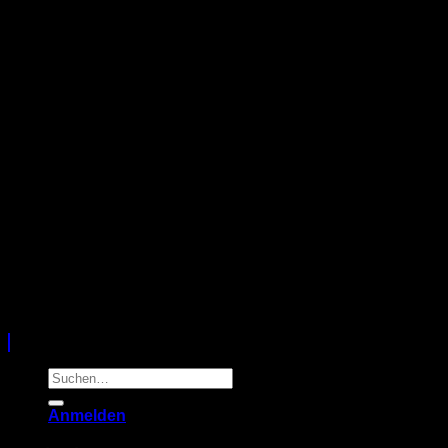
Copyright 2026 ©
Sunshine Creativ Shop
Suchen
nach:
Anmelden