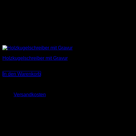
Holzkugelschreiber mit Gravur
8,00
€
In den Warenkorb
Keine MwSt., da Kleinunternehmer nach §19 (1) UStG.
zzgl.
Versandkosten
Lieferzeit:
3-10 Werktage