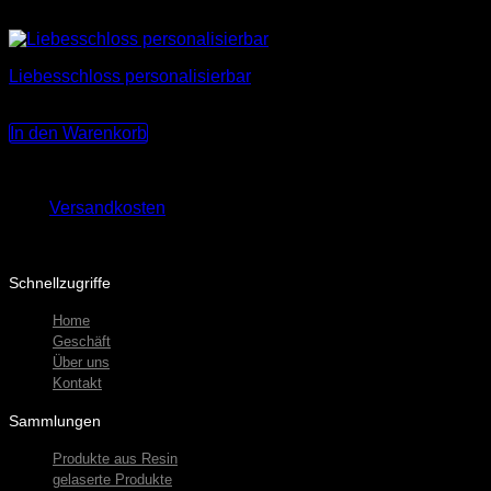
Liebesschloss personalisierbar
22,00
€
In den Warenkorb
Keine MwSt., da Kleinunternehmer nach §19 (1) UStG.
zzgl.
Versandkosten
Lieferzeit:
3-10 Werktage
Schnellzugriffe
Home
Geschäft
Über uns
Kontakt
Sammlungen
Produkte aus Resin
gelaserte Produkte