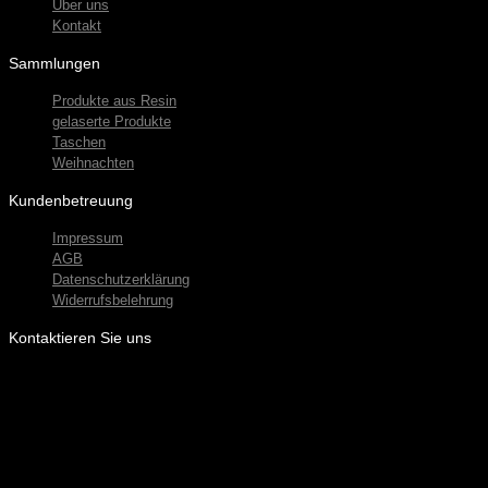
Über uns
Produktseite
Kontakt
gewählt
werden
Sammlungen
Produkte aus Resin
gelaserte Produkte
Taschen
Weihnachten
Kundenbetreuung
Impressum
AGB
Datenschutzerklärung
Widerrufsbelehrung
Kontaktieren Sie uns