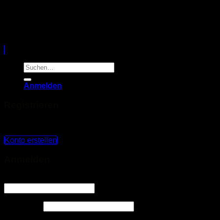
Copyright 2026 ©
Sunshine Creativ Shop
Suchen
nach:
Anmelden
Registrieren
Du hast kein Konto? Erstelle eines!
Konto erstellen
Anmelden
Benutzername oder E-Mail-Adresse
*
Passwort
*